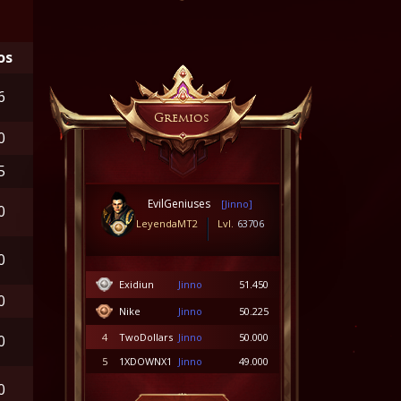
os
6
Gremios
0
5
EvilGeniuses
[Jinno]
0
LeyendaMT2
Lvl.
63706
0
Exidiun
Jinno
51.450
0
Nike
Jinno
50.225
4
TwoDollars
Jinno
50.000
0
5
1XDOWNX1
Jinno
49.000
0