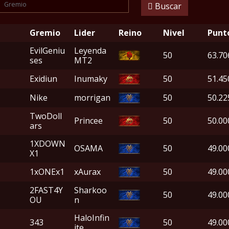
Buscar
Gremio
Lider
Reino
Nivel
Punt
EvilGeniu
Leyenda
50
63.70
ses
MT2
Exidiun
Inumaky
50
51.45
Nike
morrigan
50
50.22
TwoDoll
Princee
50
50.00
ars
1XDOWN
OSAMA
50
49.00
X1
1xONEx1
xAurax
50
49.00
2FAST4Y
Sharkoo
50
49.00
OU
n
HaloInfin
343
50
49.00
ite