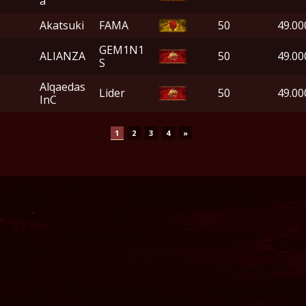
a
Akatsuki
FAMA
50
49.00
GEM1N1
ALIANZA
50
49.00
S
Alqaedas
Lider
50
49.00
InC
1
2
3
4
»