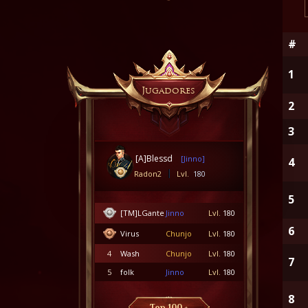
#
1
Jugadores
2
3
[A]Blessd
[Jinno]
4
Radon2
Lvl.
180
5
[TM]LGante
Jinno
Lvl.
180
6
Virus
Chunjo
Lvl.
180
4
Wash
Chunjo
Lvl.
180
7
5
folk
Jinno
Lvl.
180
8
Top 100 »