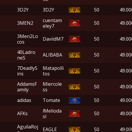
3D2Y
3D2Y
50
49.00
cuentam
3MEN2
50
49.00
eley7
3Men2Lo
DaviidM7
50
49.00
cos
40Ladro
ALIBABA
50
49.00
neS
7DeadlyS
Matapolli
50
49.00
ins
tos
AddamsF
Miercole
50
49.00
amily
ss
adidas
Tomate
50
49.00
lMelioda
AFKs
50
49.00
sl
AguilaRoj
EAGLE
50
49.00