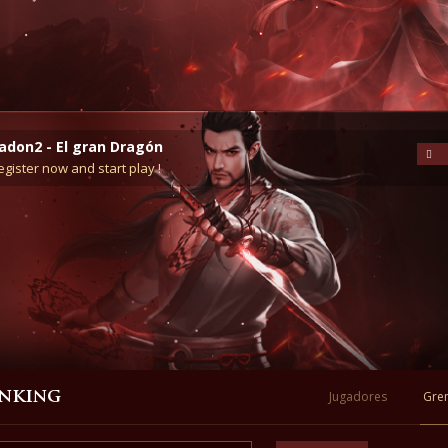
adon2 - El gran Dragón
egister now and start play !
nking
Jugadores
Gre