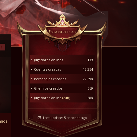
Estadisticas
Radon2 - El gran Dragón
Register now and start play !
• Jugadores onlines
139
• Cuentas creadas
13 354
• Personajes creados
22 598
• Gremios creados
669
• Jugadores online
(24h)
688
Last update:
5 seconds ago
mios