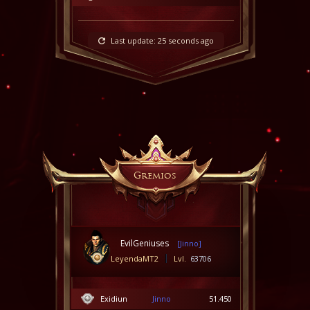
Last update:
25 seconds ago
Gremios
EvilGeniuses
[Jinno]
LeyendaMT2
Lvl.
63706
Exidiun
Jinno
51.450