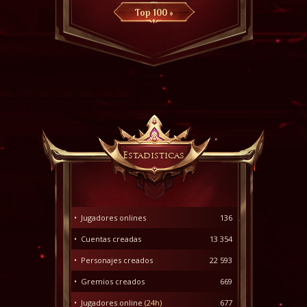
Top 100 »
Estadisticas
• Jugadores onlines
136
• Cuentas creadas
13 354
• Personajes creados
22 593
• Gremios creados
669
• Jugadores online
(24h)
677