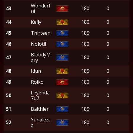
Wonderf
43
180
0
ul
44
Kelly
180
0
45
Thirteen
180
0
46
Nolotil
180
0
BloodyM
47
180
0
ary
48
Idun
180
0
49
Roiko
180
0
Leyenda
50
180
0
7u7
51
Balthier
180
0
Yunalezc
52
180
0
a