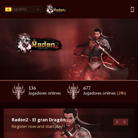
Español
136
677
Jugadores onlines
Jugadores onlines
(24h)
Radon2 - El gran Dragón
Register now and start play !