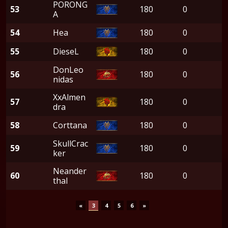
PORONG
53
180
0
A
54
Hea
180
0
55
DieseL
180
0
DonLeo
56
180
0
nidas
XxAlmen
57
180
0
dra
58
Corttana
180
0
SkullCrac
59
180
0
ker
Neander
60
180
0
thal
«
3
4
5
6
»