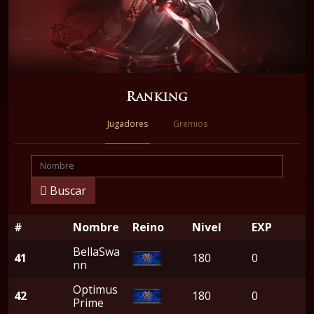
Ranking
Jugadores
Gremios
Buscar
#
Nombre
Reino
Nivel
EXP
BellaSwa
41
180
0
nn
Optimus
42
180
0
Prime