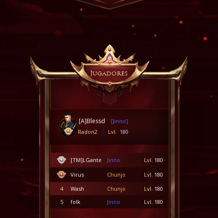
Jugadores
[A]Blessd
[Jinno]
Radon2
Lvl.
180
[TM]LGante
Jinno
Lvl.
180
Virus
Chunjo
Lvl.
180
4
Wash
Chunjo
Lvl.
180
5
folk
Jinno
Lvl.
180